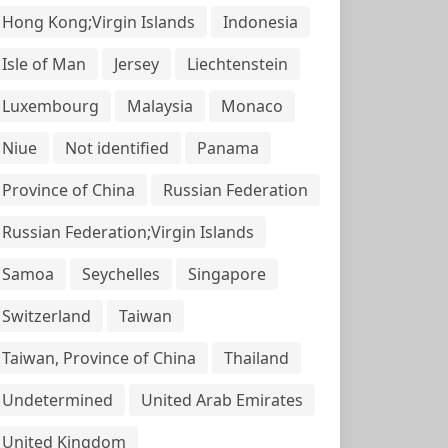
Hong Kong;Virgin Islands
Indonesia
Isle of Man
Jersey
Liechtenstein
Luxembourg
Malaysia
Monaco
Niue
Not identified
Panama
Province of China
Russian Federation
Russian Federation;Virgin Islands
Samoa
Seychelles
Singapore
Switzerland
Taiwan
Taiwan, Province of China
Thailand
Undetermined
United Arab Emirates
United Kingdom