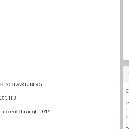
EL SCHVARTZBERG
D
E0C1F3
D
 current through 2015
E
I