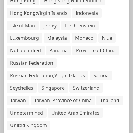
Hong Kong
Hong Kong;Not identified
Hong Kong;Virgin Islands
Indonesia
Isle of Man
Jersey
Liechtenstein
Luxembourg
Malaysia
Monaco
Niue
Not identified
Panama
Province of China
Russian Federation
Russian Federation;Virgin Islands
Samoa
Seychelles
Singapore
Switzerland
Taiwan
Taiwan, Province of China
Thailand
Undetermined
United Arab Emirates
United Kingdom