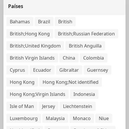
Países
Bahamas
Brazil
British
British;Hong Kong
British;Russian Federation
British;United Kingdom
British Anguilla
British Virgin Islands
China
Colombia
Cyprus
Ecuador
Gibraltar
Guernsey
Hong Kong
Hong Kong;Not identified
Hong Kong;Virgin Islands
Indonesia
Isle of Man
Jersey
Liechtenstein
Luxembourg
Malaysia
Monaco
Niue