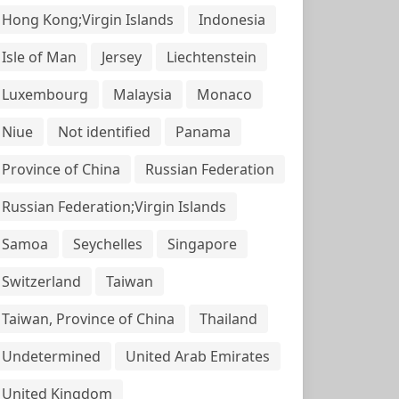
Hong Kong;Virgin Islands
Indonesia
Isle of Man
Jersey
Liechtenstein
Luxembourg
Malaysia
Monaco
Niue
Not identified
Panama
Province of China
Russian Federation
Russian Federation;Virgin Islands
Samoa
Seychelles
Singapore
Switzerland
Taiwan
Taiwan, Province of China
Thailand
Undetermined
United Arab Emirates
United Kingdom