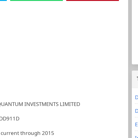
D
QUANTUM INVESTMENTS LIMITED
D
6DD911D
E
 current through 2015
I