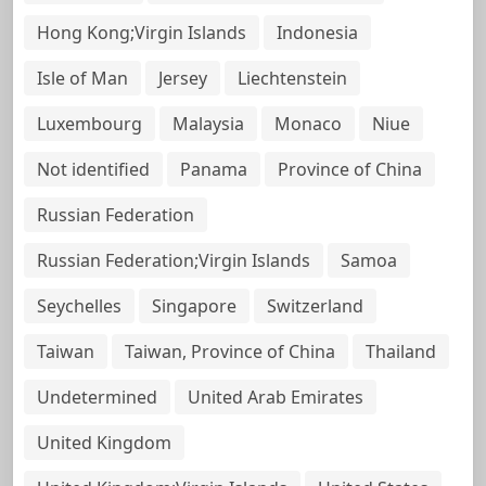
Hong Kong;Virgin Islands
Indonesia
Isle of Man
Jersey
Liechtenstein
Luxembourg
Malaysia
Monaco
Niue
Not identified
Panama
Province of China
Russian Federation
Russian Federation;Virgin Islands
Samoa
Seychelles
Singapore
Switzerland
Taiwan
Taiwan, Province of China
Thailand
Undetermined
United Arab Emirates
United Kingdom