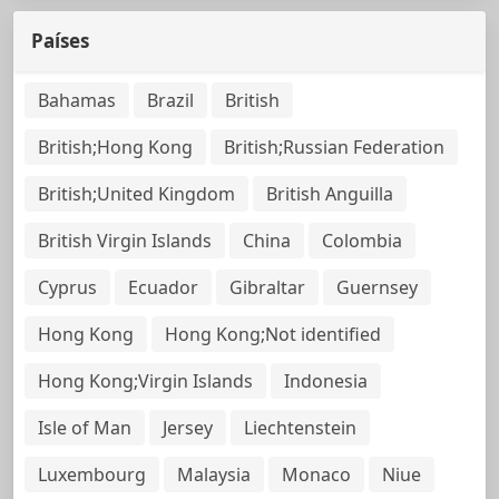
Países
Bahamas
Brazil
British
British;Hong Kong
British;Russian Federation
British;United Kingdom
British Anguilla
British Virgin Islands
China
Colombia
Cyprus
Ecuador
Gibraltar
Guernsey
Hong Kong
Hong Kong;Not identified
Hong Kong;Virgin Islands
Indonesia
Isle of Man
Jersey
Liechtenstein
Luxembourg
Malaysia
Monaco
Niue