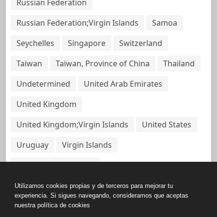
Russian Federation
Russian Federation;Virgin Islands
Samoa
Seychelles
Singapore
Switzerland
Taiwan
Taiwan, Province of China
Thailand
Undetermined
United Arab Emirates
United Kingdom
United Kingdom;Virgin Islands
United States
Uruguay
Virgin Islands
Virgin Islands, British
Utilizamos cookies propias y de terceros para mejorar tu
experiencia. Si sigues navegando, consideramos que aceptas
nuestra política de cookies