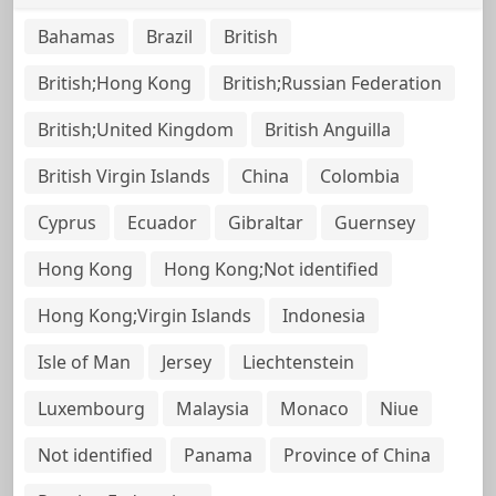
Bahamas
Brazil
British
British;Hong Kong
British;Russian Federation
British;United Kingdom
British Anguilla
British Virgin Islands
China
Colombia
Cyprus
Ecuador
Gibraltar
Guernsey
Hong Kong
Hong Kong;Not identified
Hong Kong;Virgin Islands
Indonesia
Isle of Man
Jersey
Liechtenstein
Luxembourg
Malaysia
Monaco
Niue
Not identified
Panama
Province of China