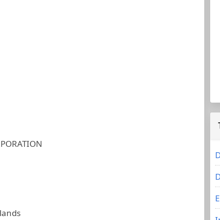
RPORATION
D
D
E
slands
I