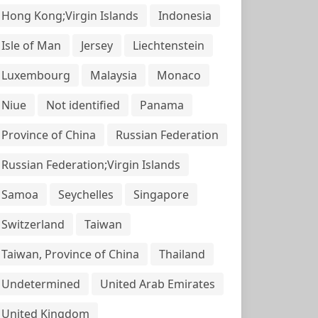
Hong Kong;Virgin Islands
Indonesia
Isle of Man
Jersey
Liechtenstein
Luxembourg
Malaysia
Monaco
Niue
Not identified
Panama
Province of China
Russian Federation
Russian Federation;Virgin Islands
Samoa
Seychelles
Singapore
Switzerland
Taiwan
Taiwan, Province of China
Thailand
Undetermined
United Arab Emirates
United Kingdom