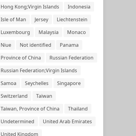
Hong Kong;Virgin Islands
Indonesia
Isle of Man
Jersey
Liechtenstein
Luxembourg
Malaysia
Monaco
Niue
Not identified
Panama
Province of China
Russian Federation
Russian Federation;Virgin Islands
Samoa
Seychelles
Singapore
Switzerland
Taiwan
Taiwan, Province of China
Thailand
Undetermined
United Arab Emirates
United Kingdom