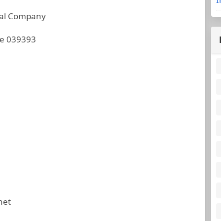
nal Company
re 039393
net