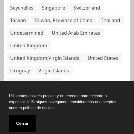
Seychelles
Singapore
Switzerland
Taiwan
Taiwan, Province of China
Thailand
Undetermined
United Arab Emirates
United Kingdom
United Kingdom;Virgin Islands
United States
Uruguay
Virgin Islands
Virgin Islands, British
Utilizamos cookies propias y de terceros para mejorar tu
experiencia. Si sigues navegando, consideramos que aceptas
nuestra política de cookies
Copyright © All rights reserved.
Cerrar
Base de Datos de Papeles Del Panamá