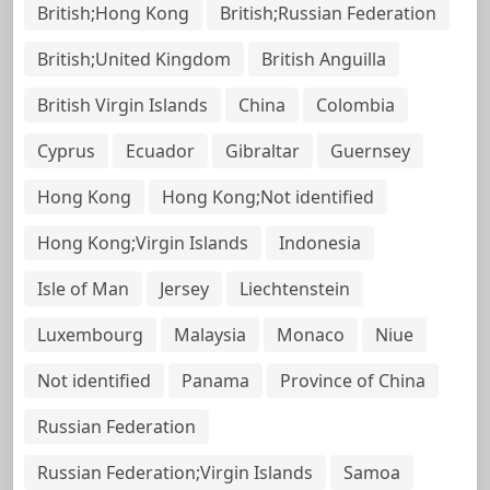
British;Hong Kong
British;Russian Federation
British;United Kingdom
British Anguilla
British Virgin Islands
China
Colombia
Cyprus
Ecuador
Gibraltar
Guernsey
Hong Kong
Hong Kong;Not identified
Hong Kong;Virgin Islands
Indonesia
Isle of Man
Jersey
Liechtenstein
Luxembourg
Malaysia
Monaco
Niue
Not identified
Panama
Province of China
Russian Federation
Russian Federation;Virgin Islands
Samoa