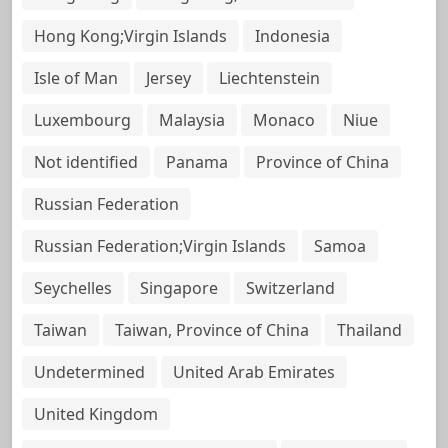
Hong Kong;Virgin Islands
Indonesia
Isle of Man
Jersey
Liechtenstein
Luxembourg
Malaysia
Monaco
Niue
Not identified
Panama
Province of China
Russian Federation
Russian Federation;Virgin Islands
Samoa
Seychelles
Singapore
Switzerland
Taiwan
Taiwan, Province of China
Thailand
Undetermined
United Arab Emirates
United Kingdom