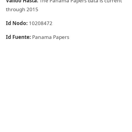
Válido Hasta:
The Panama Papers data is current
through 2015
Id Nodo:
10208472
Id Fuente:
Panama Papers