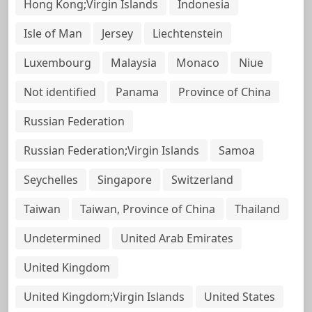
Hong Kong;Virgin Islands
Indonesia
Isle of Man
Jersey
Liechtenstein
Luxembourg
Malaysia
Monaco
Niue
Not identified
Panama
Province of China
Russian Federation
Russian Federation;Virgin Islands
Samoa
Seychelles
Singapore
Switzerland
Taiwan
Taiwan, Province of China
Thailand
Undetermined
United Arab Emirates
United Kingdom
United Kingdom;Virgin Islands
United States