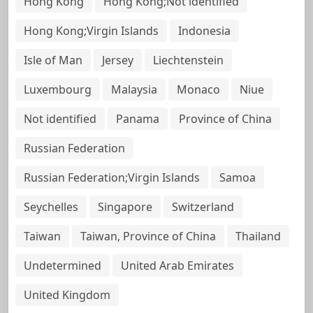
Hong Kong
Hong Kong;Not identified
Hong Kong;Virgin Islands
Indonesia
Isle of Man
Jersey
Liechtenstein
Luxembourg
Malaysia
Monaco
Niue
Not identified
Panama
Province of China
Russian Federation
Russian Federation;Virgin Islands
Samoa
Seychelles
Singapore
Switzerland
Taiwan
Taiwan, Province of China
Thailand
Undetermined
United Arab Emirates
United Kingdom