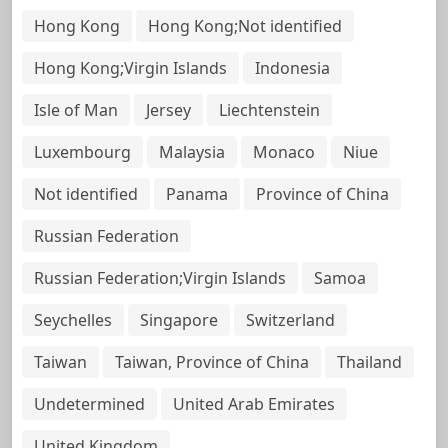
Hong Kong
Hong Kong;Not identified
Hong Kong;Virgin Islands
Indonesia
Isle of Man
Jersey
Liechtenstein
Luxembourg
Malaysia
Monaco
Niue
Not identified
Panama
Province of China
Russian Federation
Russian Federation;Virgin Islands
Samoa
Seychelles
Singapore
Switzerland
Taiwan
Taiwan, Province of China
Thailand
Undetermined
United Arab Emirates
United Kingdom