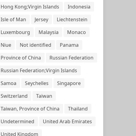
Hong Kong;Virgin Islands
Indonesia
Isle of Man
Jersey
Liechtenstein
Luxembourg
Malaysia
Monaco
Niue
Not identified
Panama
Province of China
Russian Federation
Russian Federation;Virgin Islands
Samoa
Seychelles
Singapore
Switzerland
Taiwan
Taiwan, Province of China
Thailand
Undetermined
United Arab Emirates
United Kingdom