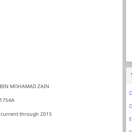
 BIN MOHAMAD ZAIN
D
1754A
D
 current through 2015
E
I