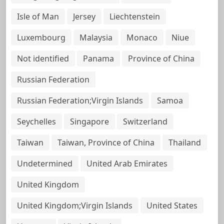
Isle of Man
Jersey
Liechtenstein
Luxembourg
Malaysia
Monaco
Niue
Not identified
Panama
Province of China
Russian Federation
Russian Federation;Virgin Islands
Samoa
Seychelles
Singapore
Switzerland
Taiwan
Taiwan, Province of China
Thailand
Undetermined
United Arab Emirates
United Kingdom
United Kingdom;Virgin Islands
United States