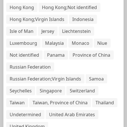
Hong Kong
Hong Kong;Not identified
Hong Kong;Virgin Islands
Indonesia
Isle of Man
Jersey
Liechtenstein
Luxembourg
Malaysia
Monaco
Niue
Not identified
Panama
Province of China
Russian Federation
Russian Federation;Virgin Islands
Samoa
Seychelles
Singapore
Switzerland
Taiwan
Taiwan, Province of China
Thailand
Undetermined
United Arab Emirates
United Kingdom