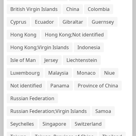
British Virgin Islands
China
Colombia
Cyprus
Ecuador
Gibraltar
Guernsey
Hong Kong
Hong Kong;Not identified
Hong Kong;Virgin Islands
Indonesia
Isle of Man
Jersey
Liechtenstein
Luxembourg
Malaysia
Monaco
Niue
Not identified
Panama
Province of China
Russian Federation
Russian Federation;Virgin Islands
Samoa
Seychelles
Singapore
Switzerland