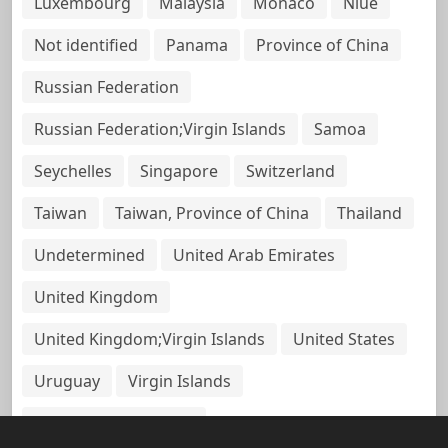
Luxembourg
Malaysia
Monaco
Niue
Not identified
Panama
Province of China
Russian Federation
Russian Federation;Virgin Islands
Samoa
Seychelles
Singapore
Switzerland
Taiwan
Taiwan, Province of China
Thailand
Undetermined
United Arab Emirates
United Kingdom
United Kingdom;Virgin Islands
United States
Uruguay
Virgin Islands
Virgin Islands, British