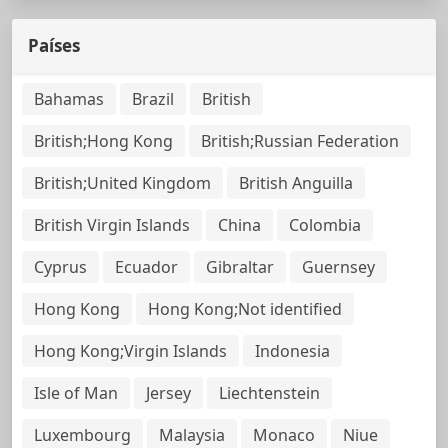
Países
Bahamas
Brazil
British
British;Hong Kong
British;Russian Federation
British;United Kingdom
British Anguilla
British Virgin Islands
China
Colombia
Cyprus
Ecuador
Gibraltar
Guernsey
Hong Kong
Hong Kong;Not identified
Hong Kong;Virgin Islands
Indonesia
Isle of Man
Jersey
Liechtenstein
Luxembourg
Malaysia
Monaco
Niue