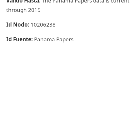
Válido Hasta:
The Panama Papers data is current
through 2015
Id Nodo:
10206238
Id Fuente:
Panama Papers