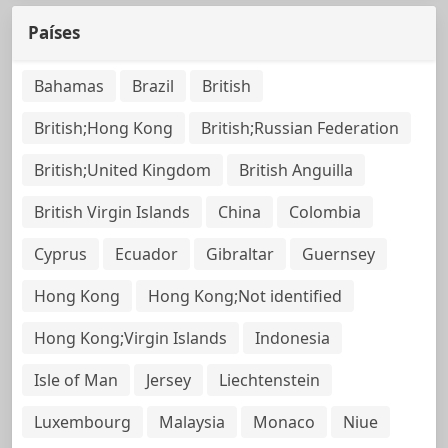
Países
Bahamas
Brazil
British
British;Hong Kong
British;Russian Federation
British;United Kingdom
British Anguilla
British Virgin Islands
China
Colombia
Cyprus
Ecuador
Gibraltar
Guernsey
Hong Kong
Hong Kong;Not identified
Hong Kong;Virgin Islands
Indonesia
Isle of Man
Jersey
Liechtenstein
Luxembourg
Malaysia
Monaco
Niue