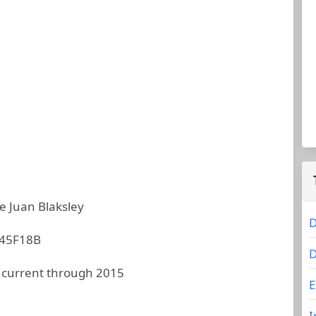
e Juan Blaksley
D
45F18B
D
 current through 2015
E
I