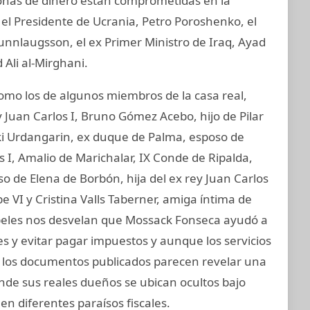
sonas de dinero están comprometidas en la
 el Presidente de Ucrania, Petro Poroshenko, el
unnlaugsson, el ex Primer Ministro de Iraq, Ayad
 Ali al-Mirghani.
o los de algunos miembros de la casa real,
 Juan Carlos I, Bruno Gómez Acebo, hijo de Pilar
aki Urdangarin, ex duque de Palma, esposo de
os I, Amalio de Marichalar, IX Conde de Ripalda,
 de Elena de Borbón, hija del ex rey Juan Carlos
e VI y Cristina Valls Taberner, amiga íntima de
papeles nos desvelan que Mossack Fonseca ayudó a
nes y evitar pagar impuestos y aunque los servicios
s, los documentos publicados parecen revelar una
onde sus reales dueños se ubican ocultos bajo
en diferentes paraísos fiscales.