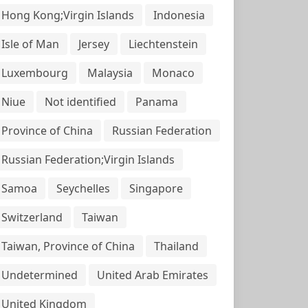
Hong Kong;Virgin Islands
Indonesia
Isle of Man
Jersey
Liechtenstein
Luxembourg
Malaysia
Monaco
Niue
Not identified
Panama
Province of China
Russian Federation
Russian Federation;Virgin Islands
Samoa
Seychelles
Singapore
Switzerland
Taiwan
Taiwan, Province of China
Thailand
Undetermined
United Arab Emirates
United Kingdom