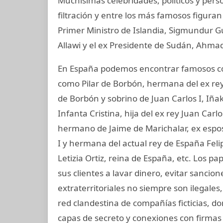
Muchisimas celebridades, políticos y per
filtración y entre los más famosos figuran
Primer Ministro de Islandia, Sigmundur G
Allawi y el ex Presidente de Sudán, Ahmad
En España podemos encontrar famosos com
como Pilar de Borbón, hermana del ex rey
de Borbón y sobrino de Juan Carlos I, Iñ
Infanta Cristina, hija del ex rey Juan Carl
hermano de Jaime de Marichalar, ex esposo
I y hermana del actual rey de España Felip
Letizia Ortiz, reina de España, etc. Los 
sus clientes a lavar dinero, evitar sancio
extraterritoriales no siempre son ilegale
red clandestina de compañías ficticias, d
capas de secreto y conexiones con firmas 