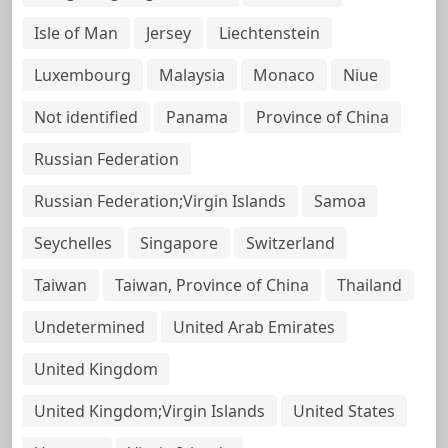
Isle of Man
Jersey
Liechtenstein
Luxembourg
Malaysia
Monaco
Niue
Not identified
Panama
Province of China
Russian Federation
Russian Federation;Virgin Islands
Samoa
Seychelles
Singapore
Switzerland
Taiwan
Taiwan, Province of China
Thailand
Undetermined
United Arab Emirates
United Kingdom
United Kingdom;Virgin Islands
United States