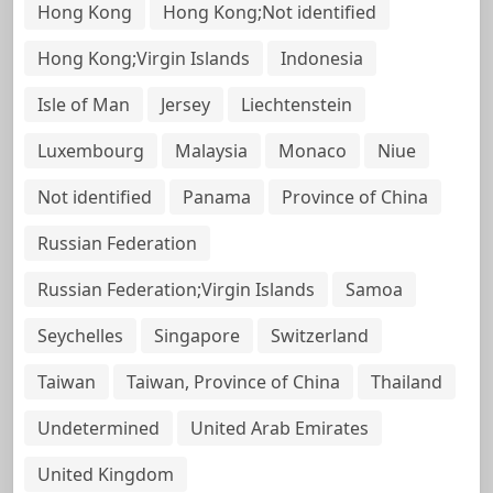
Hong Kong
Hong Kong;Not identified
Hong Kong;Virgin Islands
Indonesia
Isle of Man
Jersey
Liechtenstein
Luxembourg
Malaysia
Monaco
Niue
Not identified
Panama
Province of China
Russian Federation
Russian Federation;Virgin Islands
Samoa
Seychelles
Singapore
Switzerland
Taiwan
Taiwan, Province of China
Thailand
Undetermined
United Arab Emirates
United Kingdom