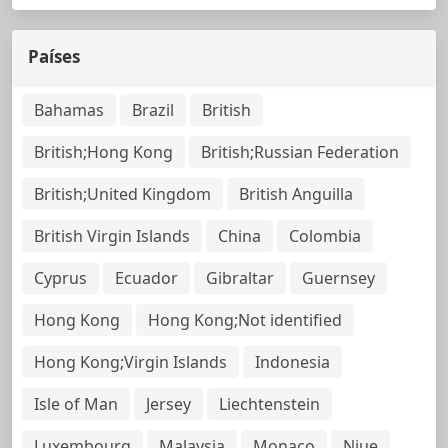
Países
Bahamas
Brazil
British
British;Hong Kong
British;Russian Federation
British;United Kingdom
British Anguilla
British Virgin Islands
China
Colombia
Cyprus
Ecuador
Gibraltar
Guernsey
Hong Kong
Hong Kong;Not identified
Hong Kong;Virgin Islands
Indonesia
Isle of Man
Jersey
Liechtenstein
Luxembourg
Malaysia
Monaco
Niue