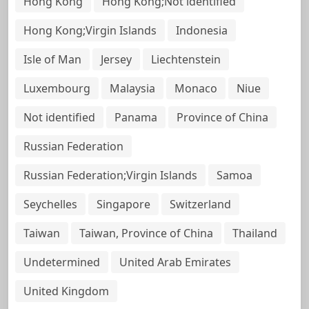
Hong Kong
Hong Kong;Not identified
Hong Kong;Virgin Islands
Indonesia
Isle of Man
Jersey
Liechtenstein
Luxembourg
Malaysia
Monaco
Niue
Not identified
Panama
Province of China
Russian Federation
Russian Federation;Virgin Islands
Samoa
Seychelles
Singapore
Switzerland
Taiwan
Taiwan, Province of China
Thailand
Undetermined
United Arab Emirates
United Kingdom