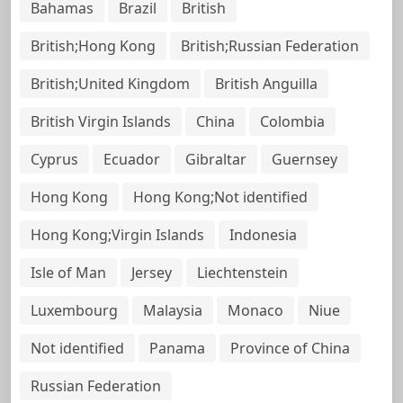
Bahamas
Brazil
British
British;Hong Kong
British;Russian Federation
British;United Kingdom
British Anguilla
British Virgin Islands
China
Colombia
Cyprus
Ecuador
Gibraltar
Guernsey
Hong Kong
Hong Kong;Not identified
Hong Kong;Virgin Islands
Indonesia
Isle of Man
Jersey
Liechtenstein
Luxembourg
Malaysia
Monaco
Niue
Not identified
Panama
Province of China
Russian Federation