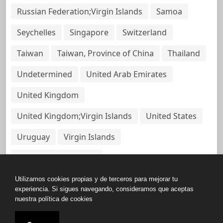
Russian Federation;Virgin Islands
Samoa
Seychelles
Singapore
Switzerland
Taiwan
Taiwan, Province of China
Thailand
Undetermined
United Arab Emirates
United Kingdom
United Kingdom;Virgin Islands
United States
Uruguay
Virgin Islands
Virgin Islands, British
Utilizamos cookies propias y de terceros para mejorar tu
experiencia. Si sigues navegando, consideramos que aceptas
nuestra política de cookies
Copyright © All rights reserved.