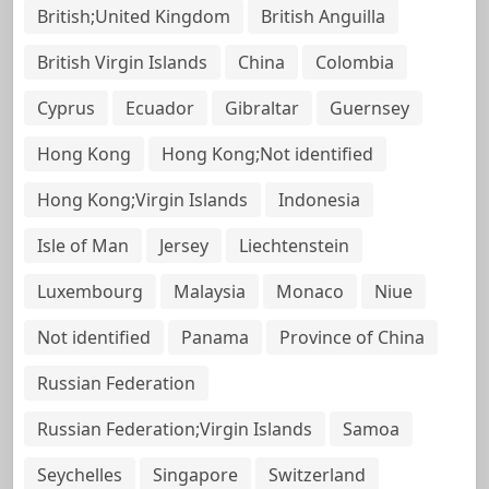
British;United Kingdom
British Anguilla
British Virgin Islands
China
Colombia
Cyprus
Ecuador
Gibraltar
Guernsey
Hong Kong
Hong Kong;Not identified
Hong Kong;Virgin Islands
Indonesia
Isle of Man
Jersey
Liechtenstein
Luxembourg
Malaysia
Monaco
Niue
Not identified
Panama
Province of China
Russian Federation
Russian Federation;Virgin Islands
Samoa
Seychelles
Singapore
Switzerland