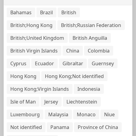
Bahamas
Brazil
British
British;Hong Kong
British;Russian Federation
British;United Kingdom
British Anguilla
British Virgin Islands
China
Colombia
Cyprus
Ecuador
Gibraltar
Guernsey
Hong Kong
Hong Kong;Not identified
Hong Kong;Virgin Islands
Indonesia
Isle of Man
Jersey
Liechtenstein
Luxembourg
Malaysia
Monaco
Niue
Not identified
Panama
Province of China