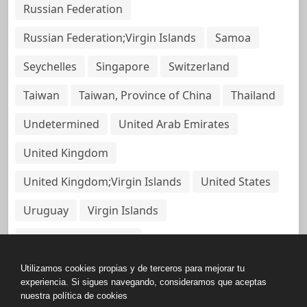
Russian Federation
Russian Federation;Virgin Islands
Samoa
Seychelles
Singapore
Switzerland
Taiwan
Taiwan, Province of China
Thailand
Undetermined
United Arab Emirates
United Kingdom
United Kingdom;Virgin Islands
United States
Uruguay
Virgin Islands
Virgin Islands, British
Utilizamos cookies propias y de terceros para mejorar tu
experiencia. Si sigues navegando, consideramos que aceptas
nuestra política de cookies