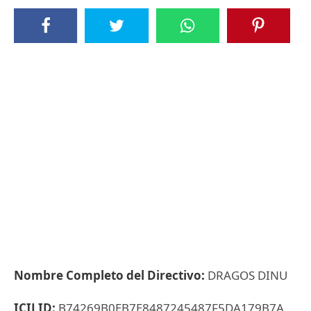
Nombre Completo del Directivo:
DRAGOS DINU
ICIJ ID:
B74269B0EB7E8487245487F5DA179B7A