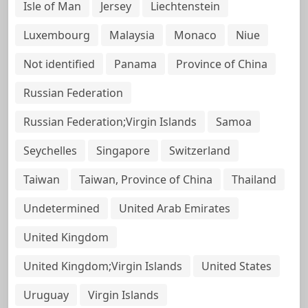
Isle of Man
Jersey
Liechtenstein
Luxembourg
Malaysia
Monaco
Niue
Not identified
Panama
Province of China
Russian Federation
Russian Federation;Virgin Islands
Samoa
Seychelles
Singapore
Switzerland
Taiwan
Taiwan, Province of China
Thailand
Undetermined
United Arab Emirates
United Kingdom
United Kingdom;Virgin Islands
United States
Uruguay
Virgin Islands