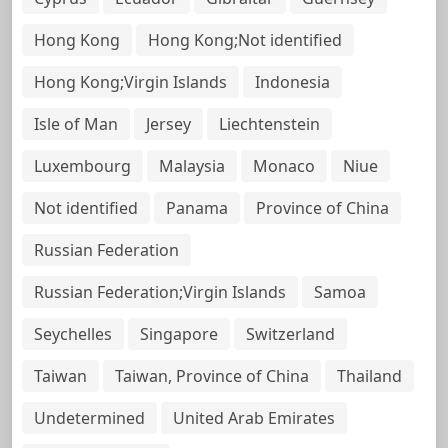
Hong Kong
Hong Kong;Not identified
Hong Kong;Virgin Islands
Indonesia
Isle of Man
Jersey
Liechtenstein
Luxembourg
Malaysia
Monaco
Niue
Not identified
Panama
Province of China
Russian Federation
Russian Federation;Virgin Islands
Samoa
Seychelles
Singapore
Switzerland
Taiwan
Taiwan, Province of China
Thailand
Undetermined
United Arab Emirates