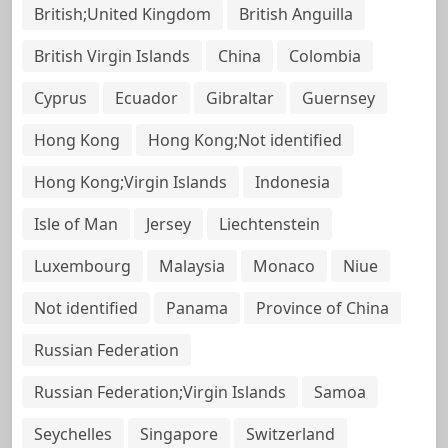
British;United Kingdom
British Anguilla
British Virgin Islands
China
Colombia
Cyprus
Ecuador
Gibraltar
Guernsey
Hong Kong
Hong Kong;Not identified
Hong Kong;Virgin Islands
Indonesia
Isle of Man
Jersey
Liechtenstein
Luxembourg
Malaysia
Monaco
Niue
Not identified
Panama
Province of China
Russian Federation
Russian Federation;Virgin Islands
Samoa
Seychelles
Singapore
Switzerland