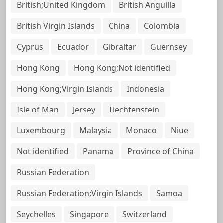
British;United Kingdom
British Anguilla
British Virgin Islands
China
Colombia
Cyprus
Ecuador
Gibraltar
Guernsey
Hong Kong
Hong Kong;Not identified
Hong Kong;Virgin Islands
Indonesia
Isle of Man
Jersey
Liechtenstein
Luxembourg
Malaysia
Monaco
Niue
Not identified
Panama
Province of China
Russian Federation
Russian Federation;Virgin Islands
Samoa
Seychelles
Singapore
Switzerland