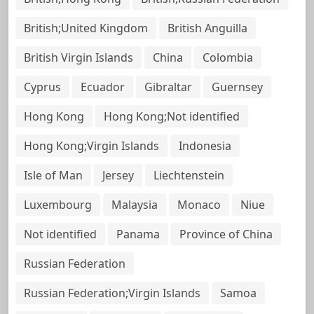
British;United Kingdom
British Anguilla
British Virgin Islands
China
Colombia
Cyprus
Ecuador
Gibraltar
Guernsey
Hong Kong
Hong Kong;Not identified
Hong Kong;Virgin Islands
Indonesia
Isle of Man
Jersey
Liechtenstein
Luxembourg
Malaysia
Monaco
Niue
Not identified
Panama
Province of China
Russian Federation
Russian Federation;Virgin Islands
Samoa