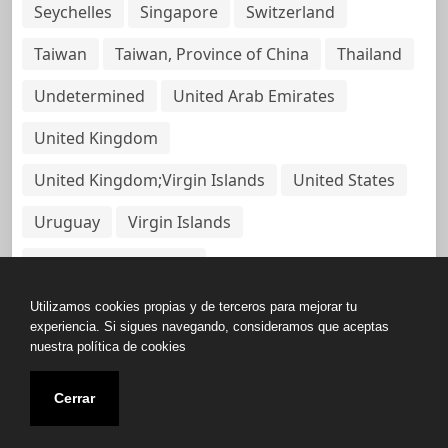
Seychelles
Singapore
Switzerland
Taiwan
Taiwan, Province of China
Thailand
Undetermined
United Arab Emirates
United Kingdom
United Kingdom;Virgin Islands
United States
Uruguay
Virgin Islands
Virgin Islands, British
Utilizamos cookies propias y de terceros para mejorar tu
experiencia. Si sigues navegando, consideramos que aceptas
nuestra política de cookies
Copyright © All rights reserved.
Cerrar
Base de Datos de Papeles Del Panamá