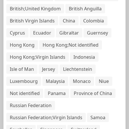
British;United Kingdom
British Anguilla
British Virgin Islands
China
Colombia
Cyprus
Ecuador
Gibraltar
Guernsey
Hong Kong
Hong Kong;Not identified
Hong Kong;Virgin Islands
Indonesia
Isle of Man
Jersey
Liechtenstein
Luxembourg
Malaysia
Monaco
Niue
Not identified
Panama
Province of China
Russian Federation
Russian Federation;Virgin Islands
Samoa