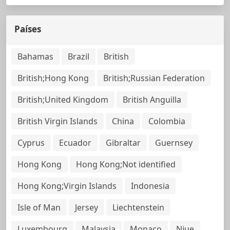
Países
Bahamas
Brazil
British
British;Hong Kong
British;Russian Federation
British;United Kingdom
British Anguilla
British Virgin Islands
China
Colombia
Cyprus
Ecuador
Gibraltar
Guernsey
Hong Kong
Hong Kong;Not identified
Hong Kong;Virgin Islands
Indonesia
Isle of Man
Jersey
Liechtenstein
Luxembourg
Malaysia
Monaco
Niue