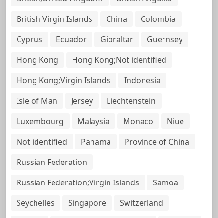
British Virgin Islands
China
Colombia
Cyprus
Ecuador
Gibraltar
Guernsey
Hong Kong
Hong Kong;Not identified
Hong Kong;Virgin Islands
Indonesia
Isle of Man
Jersey
Liechtenstein
Luxembourg
Malaysia
Monaco
Niue
Not identified
Panama
Province of China
Russian Federation
Russian Federation;Virgin Islands
Samoa
Seychelles
Singapore
Switzerland