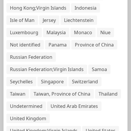
Hong Kong;Virgin Islands
Indonesia
Isle of Man
Jersey
Liechtenstein
Luxembourg
Malaysia
Monaco
Niue
Not identified
Panama
Province of China
Russian Federation
Russian Federation;Virgin Islands
Samoa
Seychelles
Singapore
Switzerland
Taiwan
Taiwan, Province of China
Thailand
Undetermined
United Arab Emirates
United Kingdom
United Kingdom;Virgin Islands
United States