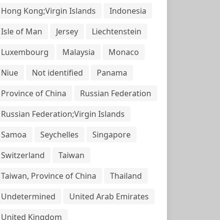
Hong Kong;Virgin Islands
Indonesia
Isle of Man
Jersey
Liechtenstein
Luxembourg
Malaysia
Monaco
Niue
Not identified
Panama
Province of China
Russian Federation
Russian Federation;Virgin Islands
Samoa
Seychelles
Singapore
Switzerland
Taiwan
Taiwan, Province of China
Thailand
Undetermined
United Arab Emirates
United Kingdom