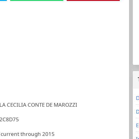
D
LA CECILIA CONTE DE MAROZZI
D
2C8D75
E
 current through 2015
I