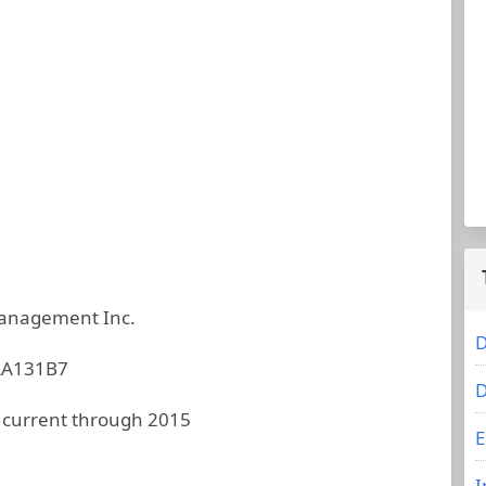
anagement Inc.
D
AA131B7
D
 current through 2015
E
I