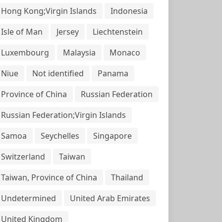
Hong Kong;Virgin Islands
Indonesia
Isle of Man
Jersey
Liechtenstein
Luxembourg
Malaysia
Monaco
Niue
Not identified
Panama
Province of China
Russian Federation
Russian Federation;Virgin Islands
Samoa
Seychelles
Singapore
Switzerland
Taiwan
Taiwan, Province of China
Thailand
Undetermined
United Arab Emirates
United Kingdom