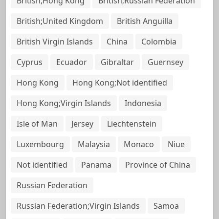
British;Hong Kong
British;Russian Federation
British;United Kingdom
British Anguilla
British Virgin Islands
China
Colombia
Cyprus
Ecuador
Gibraltar
Guernsey
Hong Kong
Hong Kong;Not identified
Hong Kong;Virgin Islands
Indonesia
Isle of Man
Jersey
Liechtenstein
Luxembourg
Malaysia
Monaco
Niue
Not identified
Panama
Province of China
Russian Federation
Russian Federation;Virgin Islands
Samoa