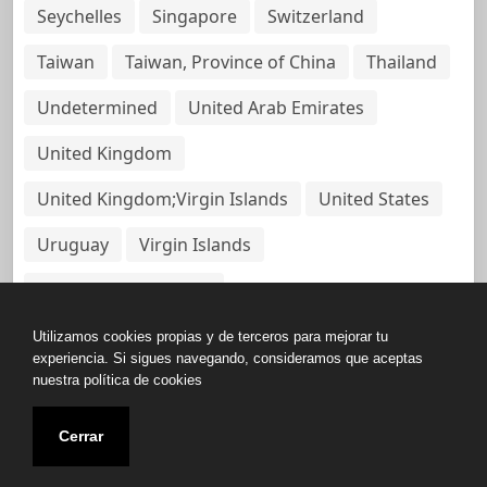
Seychelles
Singapore
Switzerland
Taiwan
Taiwan, Province of China
Thailand
Undetermined
United Arab Emirates
United Kingdom
United Kingdom;Virgin Islands
United States
Uruguay
Virgin Islands
Virgin Islands, British
Utilizamos cookies propias y de terceros para mejorar tu
experiencia. Si sigues navegando, consideramos que aceptas
nuestra política de cookies
Copyright © All rights reserved.
Cerrar
Base de Datos de Papeles Del Panamá