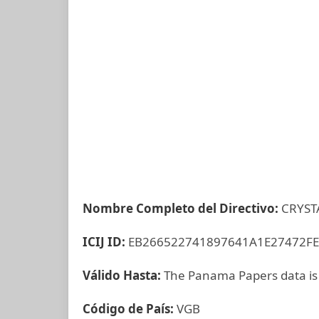
Nombre Completo del Directivo:
CRYST
ICIJ ID:
EB266522741897641A1E27472F
Válido Hasta:
The Panama Papers data is
Código de País:
VGB