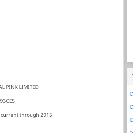
AL PINK LIMITED
D
E93CE5
D
 current through 2015
E
I