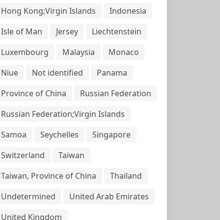
Hong Kong;Virgin Islands
Indonesia
Isle of Man
Jersey
Liechtenstein
Luxembourg
Malaysia
Monaco
Niue
Not identified
Panama
Province of China
Russian Federation
Russian Federation;Virgin Islands
Samoa
Seychelles
Singapore
Switzerland
Taiwan
Taiwan, Province of China
Thailand
Undetermined
United Arab Emirates
United Kingdom