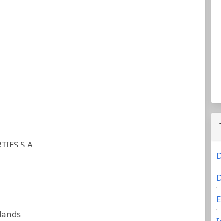
IES S.A.
D
D
E
slands
I