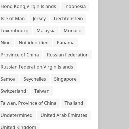
Hong Kong;Virgin Islands
Indonesia
Isle of Man
Jersey
Liechtenstein
Luxembourg
Malaysia
Monaco
Niue
Not identified
Panama
Province of China
Russian Federation
Russian Federation;Virgin Islands
Samoa
Seychelles
Singapore
Switzerland
Taiwan
Taiwan, Province of China
Thailand
Undetermined
United Arab Emirates
United Kingdom