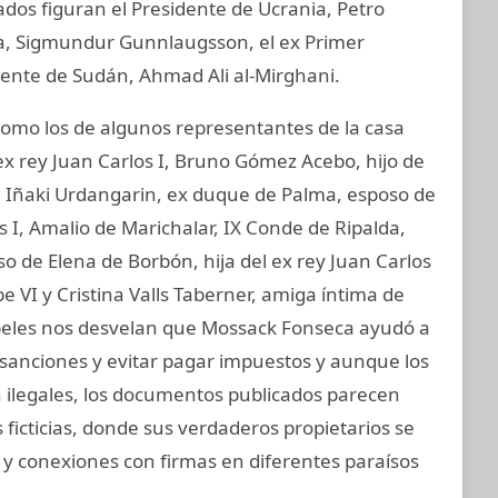
ados figuran el Presidente de Ucrania, Petro
ia, Sigmundur Gunnlaugsson, el ex Primer
idente de Sudán, Ahmad Ali al-Mirghani.
mo los de algunos representantes de la casa
ex rey Juan Carlos I, Bruno Gómez Acebo, hijo de
I, Iñaki Urdangarin, ex duque de Palma, esposo de
os I, Amalio de Marichalar, IX Conde de Ripalda,
 de Elena de Borbón, hija del ex rey Juan Carlos
e VI y Cristina Valls Taberner, amiga íntima de
papeles nos desvelan que Mossack Fonseca ayudó a
 sanciones y evitar pagar impuestos y aunque los
on ilegales, los documentos publicados parecen
ficticias, donde sus verdaderos propietarios se
 y conexiones con firmas en diferentes paraísos