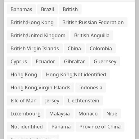
Bahamas
Brazil
British
British;Hong Kong
British;Russian Federation
British;United Kingdom
British Anguilla
British Virgin Islands
China
Colombia
Cyprus
Ecuador
Gibraltar
Guernsey
Hong Kong
Hong Kong;Not identified
Hong Kong;Virgin Islands
Indonesia
Isle of Man
Jersey
Liechtenstein
Luxembourg
Malaysia
Monaco
Niue
Not identified
Panama
Province of China