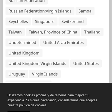
Russian Federation
Russian Federation;Virgin Islands
Samoa
Seychelles
Singapore
Switzerland
Taiwan
Taiwan, Province of China
Thailand
Undetermined
United Arab Emirates
United Kingdom
United Kingdom;Virgin Islands
United States
Uruguay
Virgin Islands
Virgin Islands, British
Utilizamos cookies propias y de terceros para mejorar tu
experiencia. Si sigues navegando, consideramos que aceptas
nuestra política de cookies