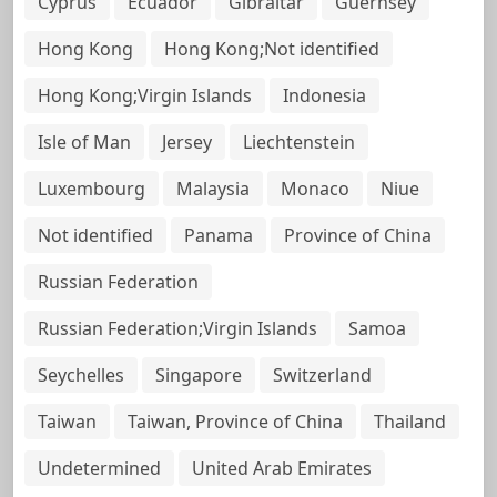
Cyprus
Ecuador
Gibraltar
Guernsey
Hong Kong
Hong Kong;Not identified
Hong Kong;Virgin Islands
Indonesia
Isle of Man
Jersey
Liechtenstein
Luxembourg
Malaysia
Monaco
Niue
Not identified
Panama
Province of China
Russian Federation
Russian Federation;Virgin Islands
Samoa
Seychelles
Singapore
Switzerland
Taiwan
Taiwan, Province of China
Thailand
Undetermined
United Arab Emirates