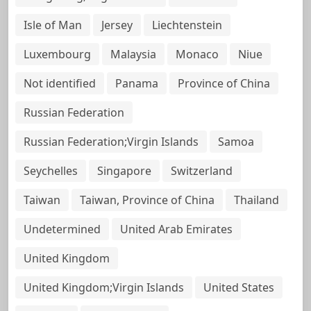
Isle of Man
Jersey
Liechtenstein
Luxembourg
Malaysia
Monaco
Niue
Not identified
Panama
Province of China
Russian Federation
Russian Federation;Virgin Islands
Samoa
Seychelles
Singapore
Switzerland
Taiwan
Taiwan, Province of China
Thailand
Undetermined
United Arab Emirates
United Kingdom
United Kingdom;Virgin Islands
United States