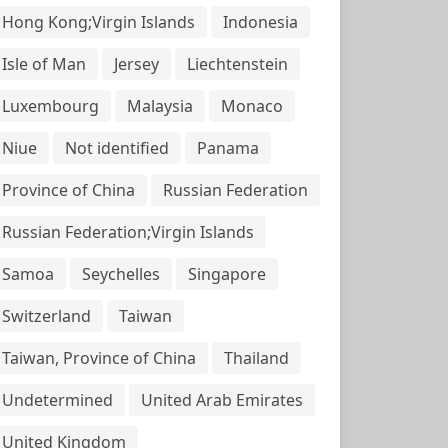
Hong Kong;Virgin Islands
Indonesia
Isle of Man
Jersey
Liechtenstein
Luxembourg
Malaysia
Monaco
Niue
Not identified
Panama
Province of China
Russian Federation
Russian Federation;Virgin Islands
Samoa
Seychelles
Singapore
Switzerland
Taiwan
Taiwan, Province of China
Thailand
Undetermined
United Arab Emirates
United Kingdom