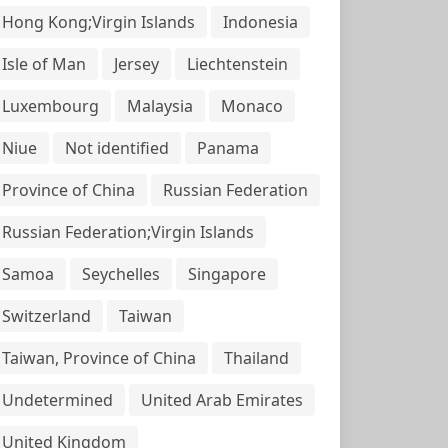
Hong Kong;Virgin Islands
Indonesia
Isle of Man
Jersey
Liechtenstein
Luxembourg
Malaysia
Monaco
Niue
Not identified
Panama
Province of China
Russian Federation
Russian Federation;Virgin Islands
Samoa
Seychelles
Singapore
Switzerland
Taiwan
Taiwan, Province of China
Thailand
Undetermined
United Arab Emirates
United Kingdom