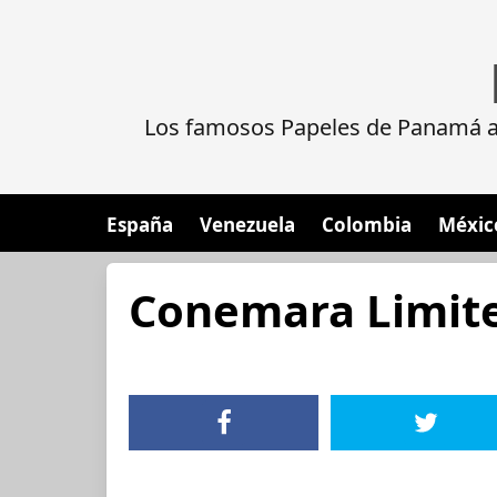
Los famosos Papeles de Panamá al
España
Venezuela
Colombia
Méxic
Conemara Limit