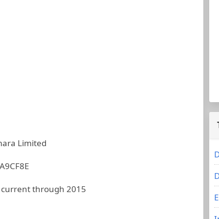
ara Limited
D
A9CF8E
D
 current through 2015
E
I