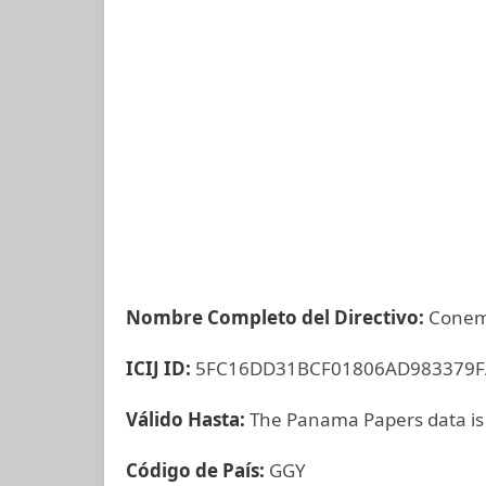
Nombre Completo del Directivo:
Conem
ICIJ ID:
5FC16DD31BCF01806AD983379F
Válido Hasta:
The Panama Papers data is
Código de País:
GGY