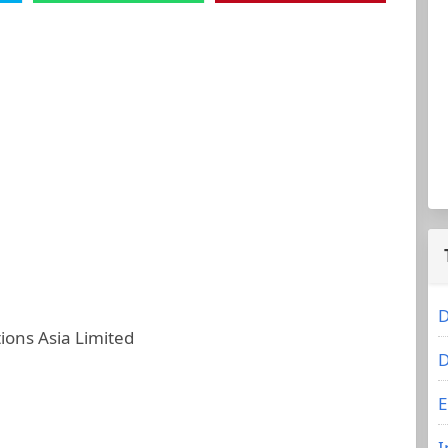
D
ons Asia Limited
D
E
I