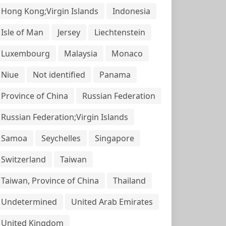
Hong Kong;Virgin Islands
Indonesia
Isle of Man
Jersey
Liechtenstein
Luxembourg
Malaysia
Monaco
Niue
Not identified
Panama
Province of China
Russian Federation
Russian Federation;Virgin Islands
Samoa
Seychelles
Singapore
Switzerland
Taiwan
Taiwan, Province of China
Thailand
Undetermined
United Arab Emirates
United Kingdom