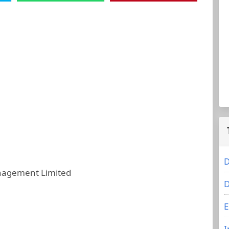
D
agement Limited
D
E
I