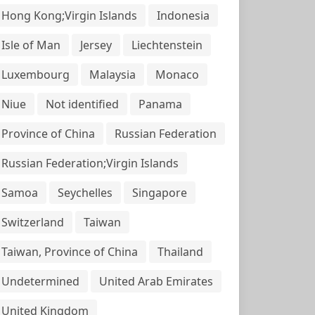
Hong Kong;Virgin Islands
Indonesia
Isle of Man
Jersey
Liechtenstein
Luxembourg
Malaysia
Monaco
Niue
Not identified
Panama
Province of China
Russian Federation
Russian Federation;Virgin Islands
Samoa
Seychelles
Singapore
Switzerland
Taiwan
Taiwan, Province of China
Thailand
Undetermined
United Arab Emirates
United Kingdom